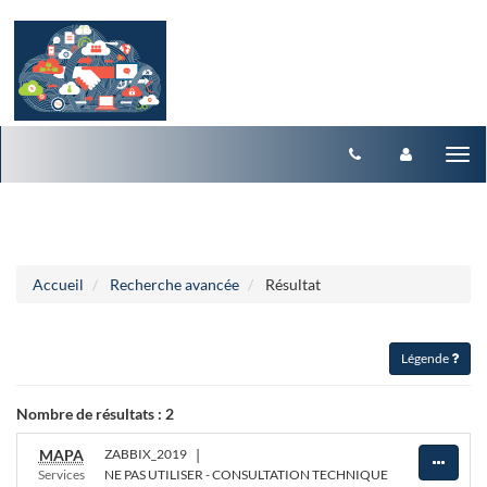
Aller au menu
Aller au contenu
Tog
nav
Accueil
Recherche avancée
Résultat
Légende
Nombre de résultats :
2
MAPA
ZABBIX_2019
|
Services
NE PAS UTILISER - CONSULTATION TECHNIQUE