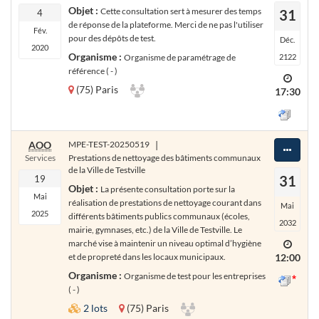
Objet :
Cette consultation sert à mesurer des temps
31
4
de réponse de la plateforme. Merci de ne pas l'utiliser
Fév.
pour des dépôts de test.
Déc.
2020
Organisme :
Organisme de paramétrage de
2122
référence ( - )
(75) Paris
17:30
AOO
MPE-TEST-20250519
|
Services
Prestations de nettoyage des bâtiments communaux
de la Ville de Testville
31
19
Objet :
La présente consultation porte sur la
Mai
réalisation de prestations de nettoyage courant dans
Mai
2025
différents bâtiments publics communaux (écoles,
2032
mairie, gymnases, etc.) de la Ville de Testville. Le
marché vise à maintenir un niveau optimal d’hygiène
et de propreté dans les locaux municipaux.
12:00
Organisme :
Organisme de test pour les entreprises
( - )
2 lots
(75) Paris