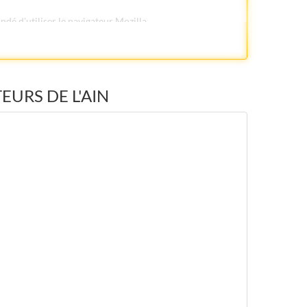
dé d'utiliser le navigateur Mozilla.
de 300 acheteurs diffusent leurs consultations sur cette
ts en prenant en compte : la vérification des pré-requis
TEURS DE L'AIN
urée de la transmission électronique. Le téléchargement
t selon le débit de la connexion internet et le poids des