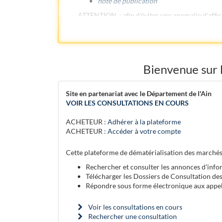
note de publication
ATTENTION : afin d'éviter une anomalie d'affich
Retrouvez les marchés publics des collectivité
plateforme.
Pour la remise d'une offre en version dématéri
techniques.
Bienvenue sur
Pour rappel, il est fortement recommandé de t
n'est pas immédiat. Un pli est hors délai si so
Site en partenariat avec le Département de l'Ain
fichiers déposés sur la plateforme de dématéria
VOIR LES CONSULTATIONS EN COURS
ACHETEUR :
Adhérer à la plateforme
ACHETEUR :
Accéder à votre compte
Cette plateforme de dématérialisation des marchés
Rechercher et consulter les annonces d'infor
Télécharger les Dossiers de Consultation de
Répondre sous forme électronique aux appel
Voir les consultations en cours
Rechercher une consultation