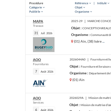
Procédure
Référence
|
Intitulé
Catégorie
Objet
Publié le
Organisme
MAPA
2025-29
|
Travaux
Objet :
CONCEPTIONREALIS
31
Juil.
2026
Organisme :
Communauté de
(01) Ain, (38) Isère
...
AOO
2026044A0
|
Fournitures
Objet :
Fourniture et livraison d’
7
Août
2026
Organisme :
Département de 
(01) Ain
AOO
2026029A
|
Services
Objet :
Mission de maîtrise d’œ
6
Août
2026