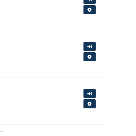
Tester la configuration de mon
Accéder à la consultation
Tester la configuration de mon
Accéder à la consultation
Tester la configuration de mon
Mise en place de Groupes d’Analyses de la Pratique Professionnelle (GAPP) pour les agents de la Direction Générale Adjointe de la