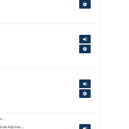
Tester la configuration de mon
Accéder à la consultation
Tester la configuration de mon
Accéder à la consultation
Tester la configuration de mon
Mise en place de Groupes d’Analyses de la Pratique Professionnelle (GAPP) pour les agents de la Direction Générale Adjointe de la
Territoire Bresse Revermont
Accéder à la consultation