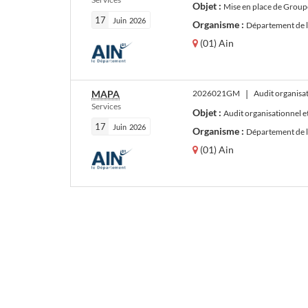
Objet :
Mise en place de Groupes d’Analyses de la Prat
17
Juin
2026
Organisme :
Département de 
(01) Ain
MAPA
2026021GM
|
Audit organisat
Services
Objet :
Audit organisationnel et
17
Juin
2026
Organisme :
Département de 
(01) Ain