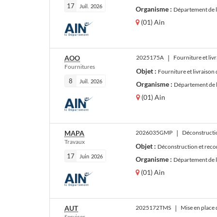
17
Juil.
2026
Organisme :
Département de 
(01) Ain
AOO
2025175A
|
Fourniture et liv
Fournitures
Objet :
Fourniture et livraison
8
Juil.
2026
Organisme :
Département de 
(01) Ain
MAPA
2026035GMP
|
Déconstruction
Travaux
Objet :
Déconstruction et reconst
17
Juin
2026
Organisme :
Département de 
(01) Ain
AUT
2025172TMS
|
Services