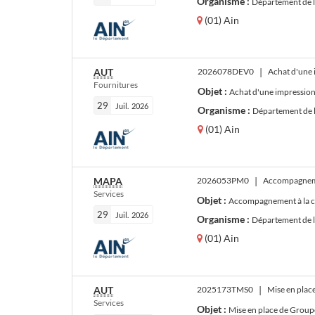
Organisme :
Département de 
(01) Ain
AUT
2026078DEV0
|
Achat d'une 
Fournitures
Objet :
Achat d'une impression 
29
Juil.
2026
Organisme :
Département de 
(01) Ain
MAPA
2026053PM0
|
Accompagnemen
Services
Objet :
Accompagnement à la cul
29
Juil.
2026
Organisme :
Département de 
(01) Ain
AUT
2025173TMS0
|
Services
Objet :
Mise en place de Groupes d’Analyses de la Pr