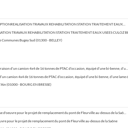
MARCHE CONCEPTIONREALISATION TRAVAUX REHABILITATION STATION TRAITEMENT EAUX USEES CULOZ BEON
ATION TRAVAUX REHABILITATION STATION TRAITEMENT EAUX USEES CULOZ 
 Communes Bugey Sud (01300 - BELLEY)
Fourniture et livraison d’un camion 4x4 de 16 tonnes de PTAC d’occasion, équipé d’une bi-benne, d’une lame de
un camion 4x4 de 16 tonnes de PTAC d’occasion, équipé d’une bi-benne, d’une lame de déneigement 
l'Ain (01000 - BOURG EN BRESSE)
Mission de maîtrise d'oeuvre pour le projet de remplacement du pont de Fleurville au-dessus de la Saône
uvre pour le projet de remplacement du pont de Fleurville au-dessus de la Saône