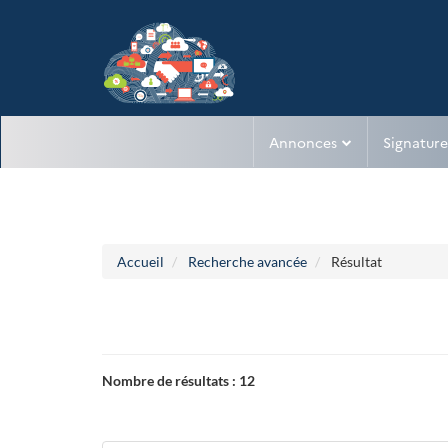
Aller au menu
Aller au contenu
Annonces
Signature
Accueil
Recherche avancée
Résultat
Nombre de résultats :
12