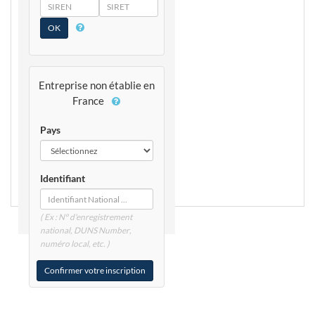
SIREN
SIRET
Entreprise non établie en
France
Pays
Identifiant
( Ex : N° d'enregistrement
national, DUNS
Number
,
numéro local, etc. )