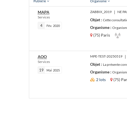
Publié le
Organisme
MAPA
ZABBIX_2019
|
NE PA
Services
Objet :
Cette consultati
4
Fév.
2020
Organisme :
Organisme
(75) Paris
AOO
MPE-TEST-20250519
|
Services
Objet :
La présente consultation porte sur la
19
Mai
2025
Organisme :
Organisme 
2 lots
(75) Par