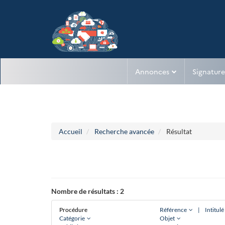
Aller au menu
Aller au contenu
Annonces
Signature
Accueil
Recherche avancée
Résultat
Nombre de résultats :
2
Procédure
Référence
|
Intitul
Catégorie
Objet