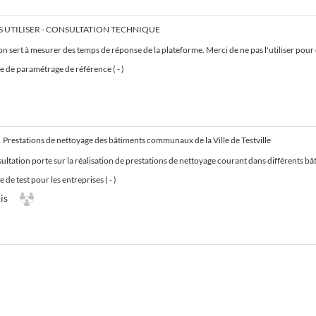
S UTILISER - CONSULTATION TECHNIQUE
on sert à mesurer des temps de réponse de la plateforme. Merci de ne pas l'utiliser pour 
 de paramétrage de référence ( - )
Prestations de nettoyage des bâtiments communaux de la Ville de Testville
 réalisation de prestations de nettoyage courant dans différents bâtiments publics communaux (écoles, mairie, gymnases, etc.) de la Ville de Testville. Le marché vise à maintenir un niveau optimal d’
de test pour les entreprises ( - )
is