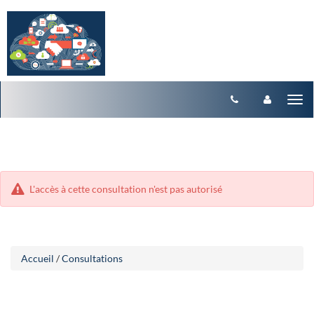
Aller
Aller
Tog
au
au
menu
nav
contenu
L'accès à cette consultation n'est pas autorisé
Accueil
/
Consultations