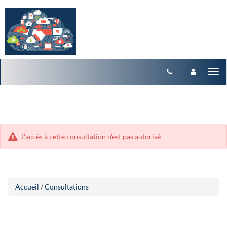
Aller
Aller
Tog
au
au
menu
nav
contenu
L'accès à cette consultation n'est pas autorisé
Accueil
/
Consultations