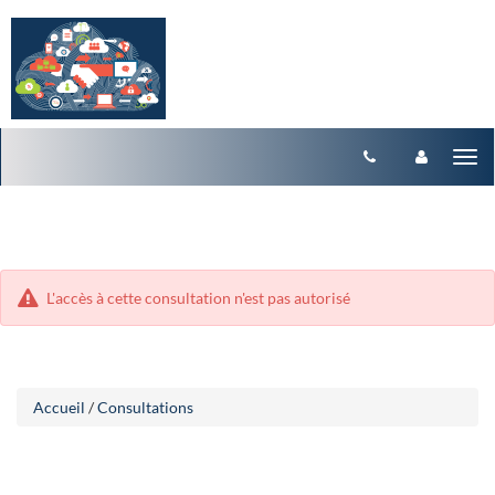
Aller
Aller
Tog
au
au
menu
nav
contenu
L'accès à cette consultation n'est pas autorisé
Accueil
/
Consultations