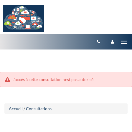
Aller
Aller
Tog
au
au
menu
nav
contenu
L'accès à cette consultation n'est pas autorisé
Accueil
/
Consultations