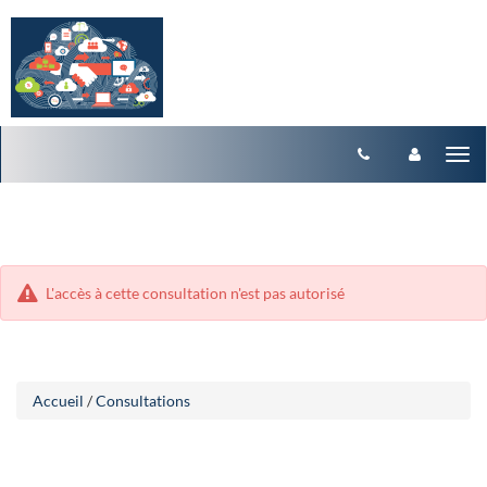
Aller
Aller
Tog
au
au
menu
nav
contenu
L'accès à cette consultation n'est pas autorisé
Accueil
/
Consultations