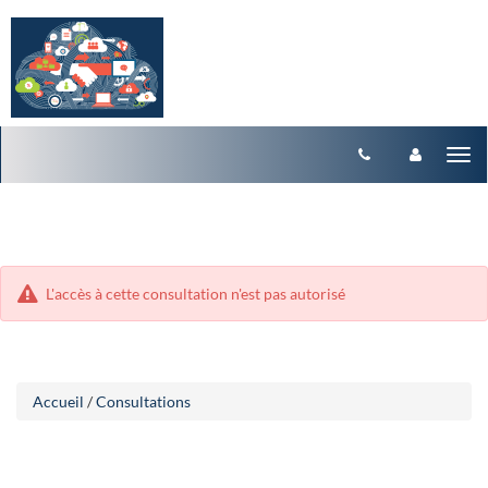
Aller
Aller
Tog
au
au
menu
nav
contenu
L'accès à cette consultation n'est pas autorisé
Accueil
/
Consultations