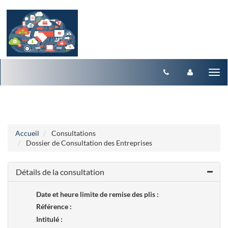
Aller au menu
Aller au contenu
Tog
nav
Accueil
Consultations
Dossier de Consultation des Entreprises
Détails de la consultation
Date et heure limite de remise des plis :
Référence :
Intitulé :