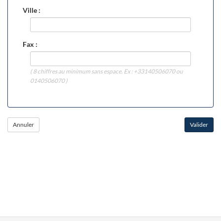
Ville :
Fax :
( 8 chiffres au minimum sans espace. Ex : +33140506070 ou
0140506070 )