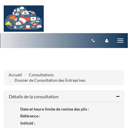
Aller au menu
Aller au contenu
Tog
nav
Accueil
Consultations
Dossier de Consultation des Entreprises
Détails de la consultation
Date et heure limite de remise des plis :
Référence :
Intitulé :