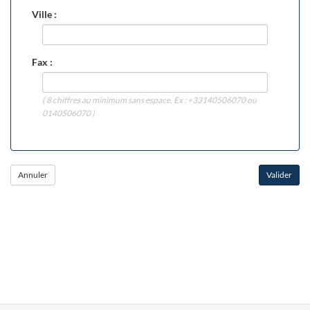
Ville :
Fax :
( 8 chiffres au minimum sans espace. Ex : +33140506070 ou
0140506070 )