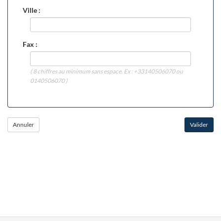
Ville :
Fax :
( 8 chiffres au minimum sans espace. Ex : +33140506070 ou
0140506070 )