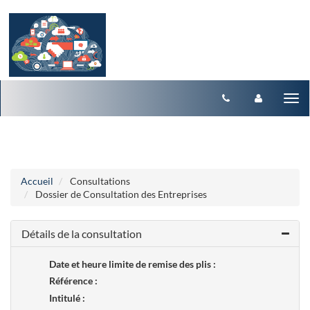
Aller au menu
Aller au contenu
Tog
nav
Accueil
Consultations
Dossier de Consultation des Entreprises
Détails de la consultation
Date et heure limite de remise des plis :
Référence :
Intitulé :