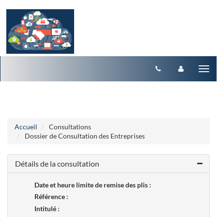
Aller au menu
Aller au contenu
Tog
nav
Accueil
Consultations
Dossier de Consultation des Entreprises
Détails de la consultation
Date et heure limite de remise des plis :
Référence :
Intitulé :