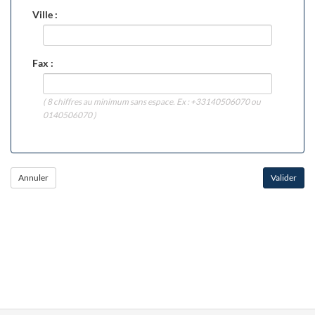
Ville :
Fax :
( 8 chiffres au minimum sans espace. Ex : +33140506070 ou
0140506070 )