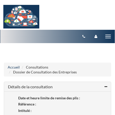
Aller au menu
Aller au contenu
Tog
nav
Accueil
Consultations
Dossier de Consultation des Entreprises
Détails de la consultation
Date et heure limite de remise des plis :
Référence :
Intitulé :