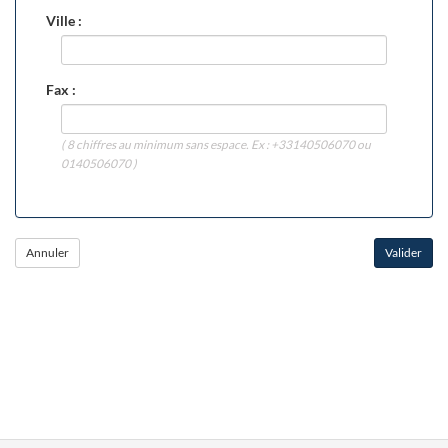
Ville :
Fax :
( 8 chiffres au minimum sans espace. Ex : +33140506070 ou
0140506070 )