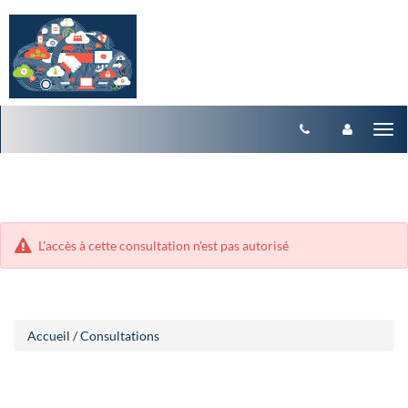
Aller
Aller
Tog
au
au
menu
nav
contenu
L'accès à cette consultation n'est pas autorisé
Accueil
/
Consultations