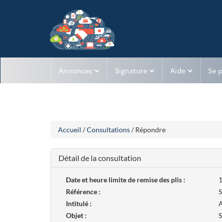
Aller
Aller
Annonces
Signature
Aide
Se 
au
au
menu
contenu
Accueil
/
Consultations
/ Répondre
Détail de la consultation
Date et heure limite de remise des plis :
1
Référence :
S
Intitulé :
A
Objet :
S