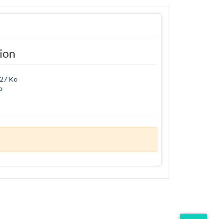
tion
,27 Ko
o