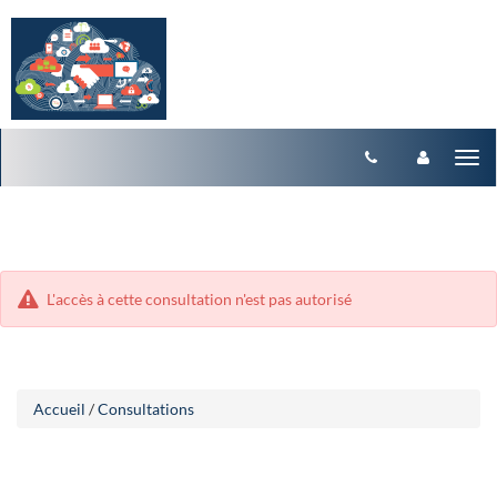
Aller
Aller
Tog
au
au
menu
nav
contenu
L'accès à cette consultation n'est pas autorisé
Accueil
/
Consultations