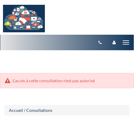
Aller
Aller
Tog
au
au
menu
nav
contenu
L'accès à cette consultation n'est pas autorisé
Accueil
/
Consultations