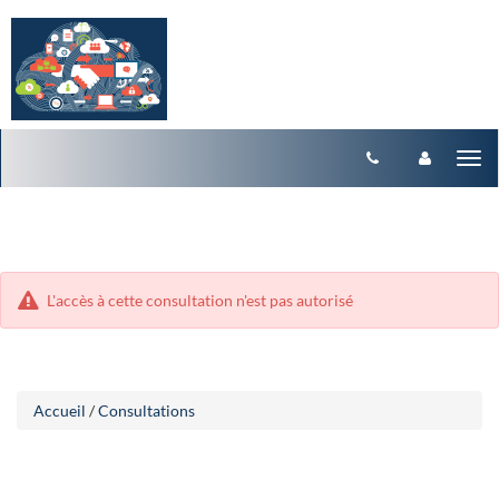
Aller
Aller
Tog
au
au
menu
nav
contenu
L'accès à cette consultation n'est pas autorisé
Accueil
/
Consultations