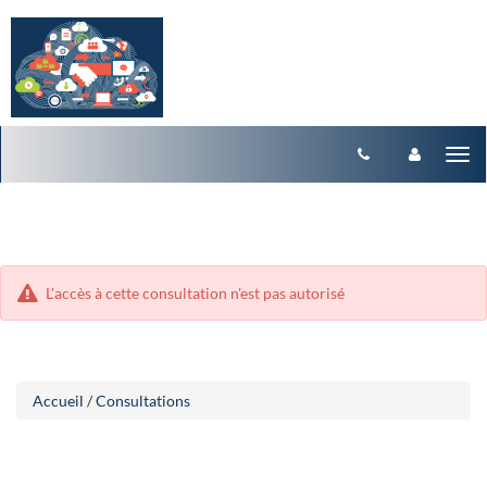
Aller
Aller
Tog
au
au
menu
nav
contenu
L'accès à cette consultation n'est pas autorisé
Accueil
/
Consultations