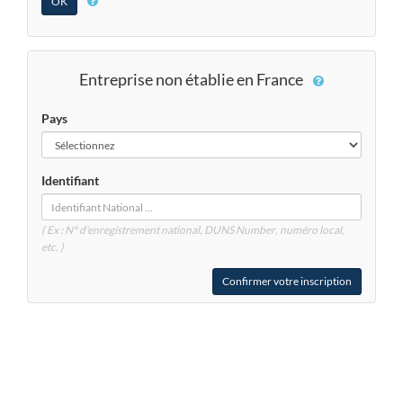
Entreprise non établie en France
Pays
Identifiant
( Ex : N° d'enregistrement national, DUNS
Number
, numéro local,
etc. )