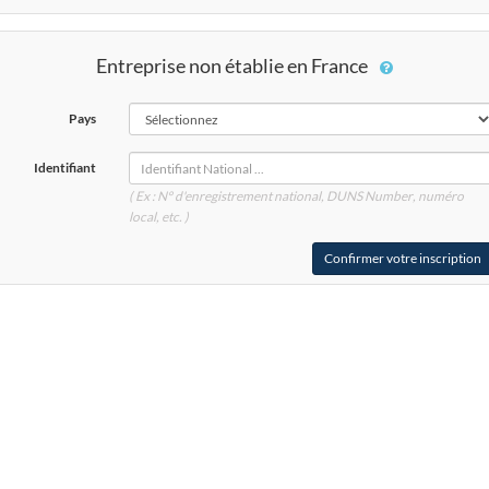
Entreprise non établie en France
Pays
Identifiant
( Ex : N° d'enregistrement national, DUNS
Number
, numéro
local, etc. )