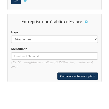
Entreprise non établie en France
Pays
Identifiant
( Ex : N° d'enregistrement national, DUNS
Number
, numéro local,
etc. )