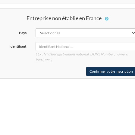
Entreprise non établie en France
Pays
Identifiant
( Ex : N° d'enregistrement national, DUNS
Number
, numéro
local, etc. )