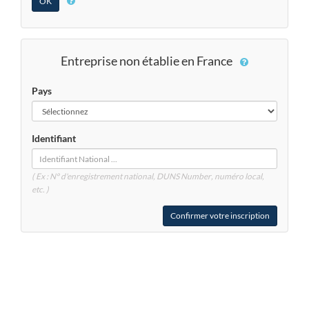
Entreprise non établie en France
Pays
Identifiant
( Ex : N° d'enregistrement national, DUNS
Number
, numéro local,
etc. )