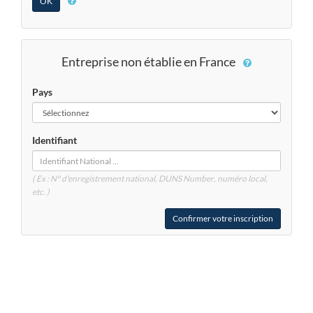
Entreprise non établie en France
Pays
Identifiant
( Ex : N° d'enregistrement national, DUNS
Number
, numéro local,
etc. )