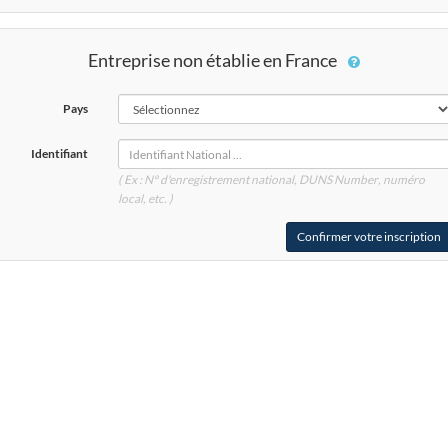
Entreprise non établie en France
Pays
Identifiant
( Ex : N° d'enregistrement national, DUNS
Number
, numéro
local, etc. )