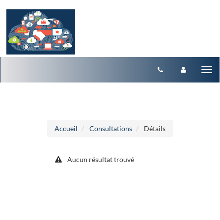
Aller au menu
Aller au contenu
Tog
nav
Accueil
Consultations
Détails
Aucun résultat trouvé