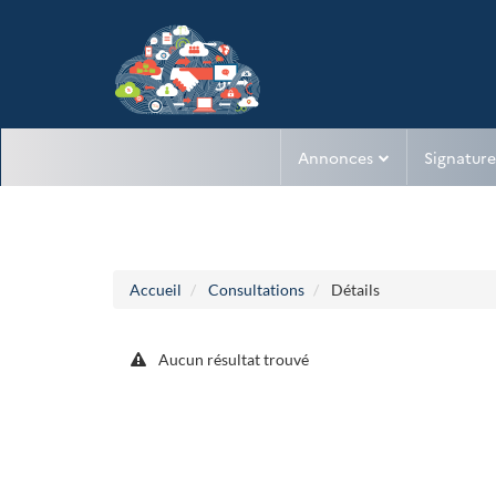
Aller au menu
Aller au contenu
Annonces
Signature
Accueil
Consultations
Détails
Aucun résultat trouvé